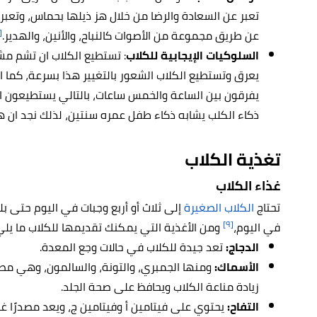
تعبر عن السعادة والرضا من خلال هز ذيلها بحماس، وتعب
٧]
عن طريق مجموعة من الأصوات كالنباح، والأنين، والهدير.
السلوكيات الإيجابية للكلاب
: تستطيع الكلاب ان تشم مشا
يعرق وتستطيع الكلاب الشعور بالتغيير هذا بسرعة، كما ا
يفرقون بين الساعة والخمس ساعات، بالتالي يستطيعون ال
ذكاء الكلب يشابه ذكاء طفل عمره سنتين، لذلك نجد ان هن
تغذية الكلاب
غذاء الكلاب
تحتاج
الكلاب الصغيرة
[٩]
في اليوم،
ومن الأغذية التي يمكنك تقديمها للكلاب ما يلي
الدجاج:
تعد جيدة للكلاب في حالات وجع المعدة.
الأسماك:
زيادة مناعة الكلاب ويحافظ على صحة الجلد.
التفاح:
يحتوي على فيتامين أ وفيتامين ج، ويعد مصدرًا غني