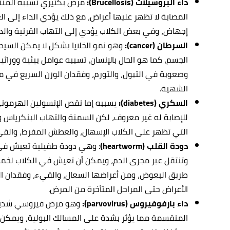
داء البروسيلات (Brucellosis):
مرض بكتيري تُسببه المنتجا
المصابة لا تظهر عليها أعراض، مع ذلك يؤدي الداء إلى الع
إجهاض، وفي بعض الكلاب يؤدي إلى التهاب القرنية والدم
السرطان (cancer):
وهو نمو الخلايا بشكل لا يمكن السيط
الجسم، كما هو الحال بالإنسان، تسببه عوامل بيئية وورا
وصعوبة في التبول، والتورم، وفقدان الوزن السريع في م
الشهية.
السكري (diabetes):
يسببه إما نقص الإنسولين الهرموني 
للإصابة له غير معروف، لكن السمنة والتهاب البنكرياس 
التي تظهر على الكلاب الإسهال، والعطش المفرط، والقيء،
دودة القلب (heartworm)
: وهي دودة طفيلية تعيش في ش
وتنتقل عبر مجرى الدم، ويمكن أن تعيش في الكلاب لخم
طريق البعوض، ومن أعراضها السعال، والقيء، وفقدان الو
الأعراض حتى المراحل المتأخرة من المرض.
داء بارفوفيروس (parvovirus):
وهو مرض فيروسي شديد ال
المنقسمة مما يؤثر بشدة على المسالك البولية، ويمكن 