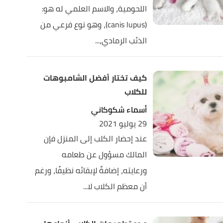
اللحومية، والاسم العلمي له هو:
(canis lupus)، وهو نوع فرعي من
الذئب الرمادي،...
كيف تختار أفضل الشامبوهات
للكلاب
أسماء شكوكاني
29 يوليو 2021
عند إحضار الكلب إلى المنزل فإن
المالك مسؤول عن طعامه
ورعايته، إضافةً لإبقائه نظيفًا، ورغم
أن معظم الكلاب لا...