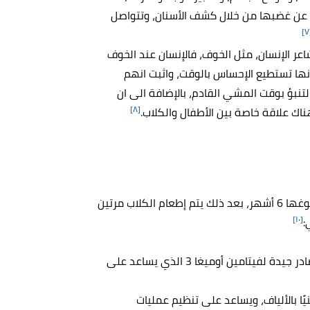
ر عن غضبها من خلال كشف الأسنان، وتتواصل
[
عر الإنسان، مثل الخوف، فالإنسان عند الخوف
نها تستطيع الإحساس بالوقت، واثبت انهم
تنبؤ بوقت المشي القادم، بالإضافة الى ان
[٨]
اك علاقة خاصة بين الأطفال والكلاب.
إلى ثلاث أو أربع وجبات في اليوم حتى بلوغها 6 أشهر، بعد ذلك يتم إطعام الكلاب مرتين
[١٠]
:
ومنها الجمبري، والتونة، والسالمون، وهي مصادر جيدة لفيتامين أوميغا 3 الذي يساعد على
ًا بالألياف، ويساعد على تنظيم عمليات