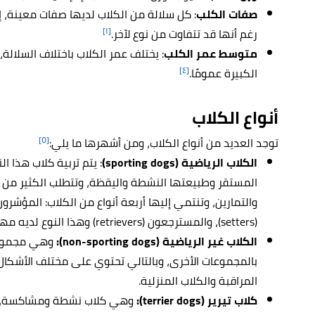
صفات الكلب
: كل سلالة من الكلاب لديها صفات معينة، إل
[١]
رغم أنها قد تتفاوت من نوع لآخر.
متوسط عمر الكلب
: يختلف عمر الكلاب باختلاف السلالة
[٤]
الكبيرة عمومًا.
أنواع الكلاب
[٥]
توجد العديد من أنواع الكلاب، ومن أشهرها ما يلي:
الكلاب الرياضية (sporting dogs)
: يتم تربية كلاب هذا ا
المستقر وطبيعتها النشطة واليقظة، وتتطلب الكثير من 
(setters)، والمسترجعون (retrievers) وهذا النوع لديه مهارة بارعة في السباحة.
الكلاب غير الرياضية (non-sporting dogs):
وهي مجموعة 
بالمجموعات الأخرى، وبالتالي تحتوي على مختلف الأشكال 
المراقبة والكلاب المنزلية.
كلاب تيرير (terrier dogs):
وهي كلاب نشطة ومشاكسة، بال