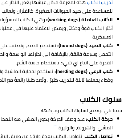
تدريب الكلاب
هذه لمعرفة مكان عيشها بغض النظر عن ال
للمساعدة على صيد الحيوانات الصغيرة، كالفئران وثعالب ا
الكلاب العاملة (working dogs):
وهي الكلاب المسؤوله ع
أكثر الكلاب قوةً وذكاءً، ويمكن الاعتماد عليها في عمليا
العسكرية.
كلاب الصيد (hound dogs):
تستخدم للصيد، وتصنف على أن
التحمل وسرعة فائقة، بالإضافة الى نظرتها الواسعة والحا
القدرة على اتباع اي شيء باستخدام حاسة الشم.
كلاب الرعي (herding dogs):
تستخدم لحماية الماشية وال
وذكاء يجعلها ثابلة للتدريب كثيرًا، وتُعد كلابًا رائعةً مع
سلوك الكلاب
فيما يلي توضيح لسلوك الكلاب وحركتها:
حركة الكلب:
عند وصف الحركة يكون المشي هو النمط ال
[٦]
المشي، والهرولة، والوتيرة.
تواصل الكلب
: تتواصل الكلاب بعدة طرق؛ عن طريق الرائح