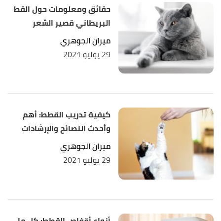
wound,(often called blood poisoning). "Cat Bite
حقائق ومعلومات حول القط
, Retrieved
vcahospitals
,
Injuries to Humans"
البريطاني قصير الشعر
31/1/2021. Edited.
ميران الجوهري
29 يوليو 2021
,
familydoctor
, 11/6/2020,
"Cat and Dog Bites"
↑
Retrieved 31/1/2021. Edited.
Brouhard Rod (27/1/2021),
"How to Treat Cat
↑
Bites and Scratches"
,
verywellhealth
, Retrieved
كيفية تدريب القطط: أهم
31/1/2021. Edited.
وأحدث النصائح والإرشادات
ميران الجوهري
29 يوليو 2021
أنواع أقفاص القطط: كل ما