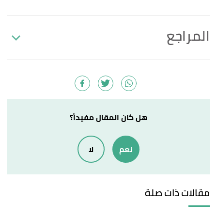
المراجع
health benefits of cats&text=They can:,and lower
↑
your blood pressure. "The Joys of Owning a Cat"
,
helpguide
, 1/9/2020, Retrieved 31/1/2021. Edited.
Plast J (9/7/2019),
"Cat bite: an injury not to
↑
هل كان المقال مفيداً؟
underestimate"
,
pubmed
, Retrieved 31/1/2021.
Edited.
نعم
لا
,
"?What are the symptoms of a cat bite infection"
↑
clearvuehealth
, 15/2/2019, Retrieved 31/1/2021.
Edited.
مقالات ذات صلة
Krista Williams, Ernest Ward,
infected cat bite
↑