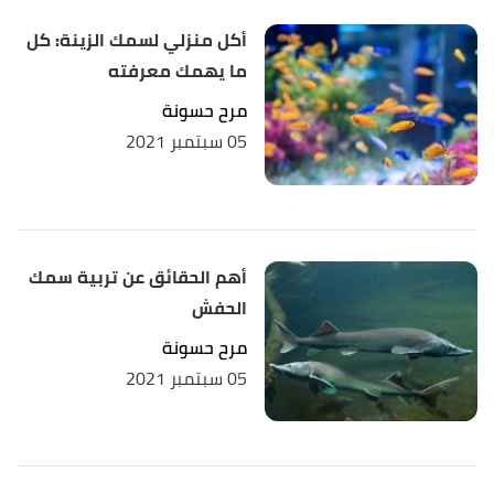
,
vets4pets
,
"A Guide To Feeding Your Fish"
↑
أكل منزلي لسمك الزينة: كل
Retrieved 2/12/2021. Edited.
ما يهمك معرفته
,
aqueon
,
"How to Properly Feed Your Fish"
↑
مرح حسونة
Retrieved 2/12/2021. Edited.
05 سبتمبر 2021
أهم الحقائق عن تربية سمك
الحفش
مرح حسونة
05 سبتمبر 2021