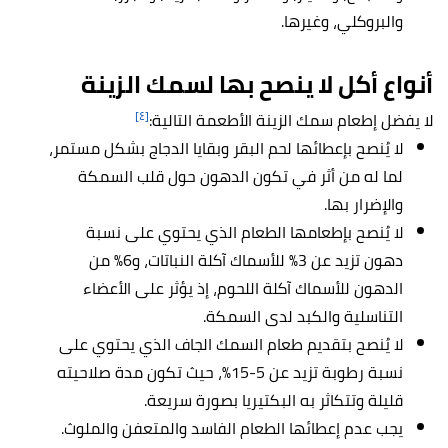
والبروكلي، وغيرها.
أنواع أكل لا ينصح بها ل
سمك الزينة
[٤]
لا يفضل إطعام سمك الزينة الأطعمة التالية:
لا يُنصح بإعطائها لحم البقر وبقايا الدجاج بشكل مستمر،
لما له من أثر في تكون الدهون حول قلب السمكة
والإضرار بها.
لا يُنصح بإطعامها الطعام الذي يحتوي على نسبة
دهون تزيد عن 3% للأسماك آكلة النباتات، و6% من
الدهون للأسماك آكلة اللحوم، إذ يؤثر على الأعضاء
التناسلية والكبد لدى السمكة.
لا يُنصح بتقديم طعام السمك الجاف الذي يحتوي على
نسبة رطوبة تزيد عن 5-15%، حيث تكون مدة صلاحيته
قليلة وتتكاثر به البكتيريا بصورة سريعة.
يجب عدم إعطائها الطعام الفاسد والمتعفن والملوث.