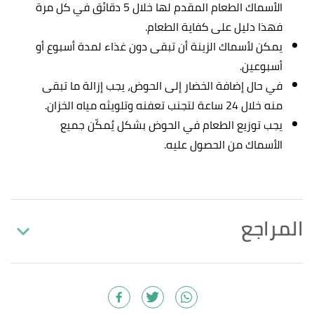
الأسماك الطعام المقدم لها خلال 5 دقائق في كل مرة
فهذا دليل على كفاية الطعام.
يمكن لأسماك الزينة أن تبقى دون غذاء لمدة أسبوع أو
أسبوعين.
في حال إضافة الخضار إلى الحوض، يجب إزالة ما تبقى
منه خلال 24 ساعة لتجنب تعفنه وتلويثه مياه الخزان.
يجب توزيع الطعام في الحوض بشكل يُمكّن جميع
الأسماك من الحصول عليه.
المراجع
أ
ب
,
"How to Care for Aquarium Fish"
^
howstuffworks
, Retrieved 1/12/2021. Edited.