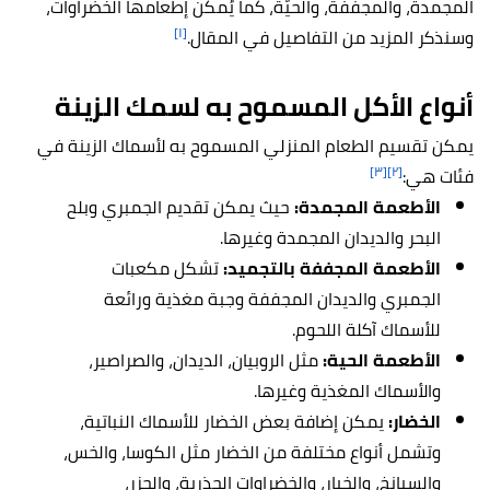
المجمدة، والمجففة، والحيّة، كما يُمكن إطعامها الخضراوات،
[١]
وسنذكر المزيد من التفاصيل في المقال.
أنواع الأكل المسموح به ل
سمك الزينة
يمكن تقسيم الطعام المنزلي المسموح به لأسماك الزينة في
[٣]
[٢]
فئات هي:
الأطعمة المجمدة:
حيث يمكن تقديم الجمبري وبلح
البحر والديدان المجمدة وغيرها.
الأطعمة المجففة بالتجميد:
تشكل مكعبات
الجمبري والديدان المجففة وجبة مغذية ورائعة
للأسماك آكلة اللحوم.
الأطعمة الحية:
مثل الروبيان، الديدان، والصراصير،
والأسماك المغذية وغيرها.
الخضار:
يمكن إضافة بعض الخضار للأسماك النباتية،
وتشمل أنواع مختلفة من الخضار مثل الكوسا، والخس،
والسبانخ، والخيار، والخضراوات الجذرية، والجزر،