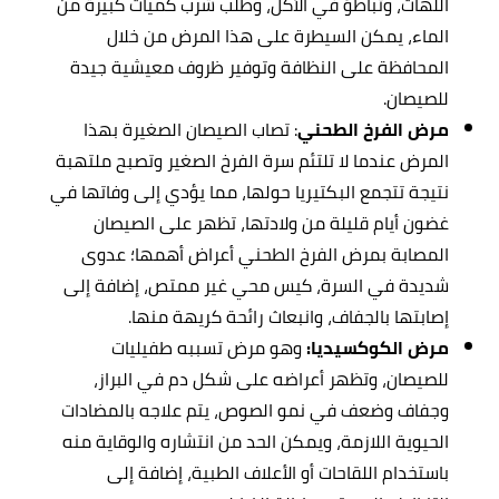
اللهاث، وتباطؤ في الأكل، وطلب شرب كميات كبيرة من
الماء، يمكن السيطرة على هذا المرض من خلال
المحافظة على النظافة وتوفير ظروف معيشية جيدة
للصيصان.
مرض الفرخ الطحني
: تصاب الصيصان الصغيرة بهذا
المرض عندما لا تلتئم سرة الفرخ الصغير وتصبح ملتهبة
نتيجة تتجمع البكتيريا حولها، مما يؤدي إلى وفاتها في
غضون أيام قليلة من ولادتها، تظهر على الصيصان
المصابة بمرض الفرخ الطحني أعراض أهمها؛ عدوى
شديدة في السرة، كيس محي غير ممتص، إضافة إلى
إصابتها بالجفاف، وانبعاث رائحة كريهة منها.
مرض الكوكسيديا:
وهو مرض تسببه طفيليات
للصيصان، وتظهر أعراضه على شكل دم في البراز،
وجفاف وضعف في نمو الصوص، يتم علاجه بالمضادات
الحيوية اللازمة، ويمكن الحد من انتشاره والوقاية منه
باستخدام اللقاحات أو الأعلاف الطبية، إضافة إلى