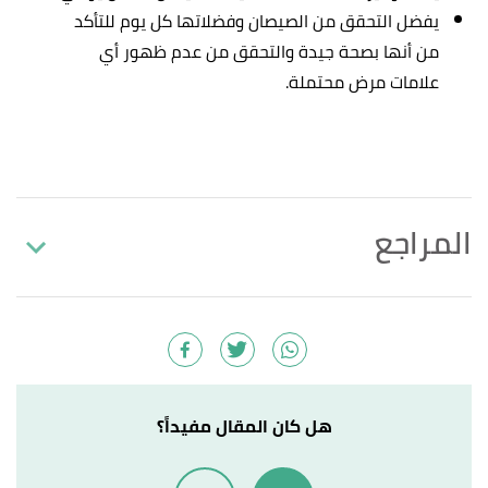
يفضل التحقق من الصيصان وفضلاتها كل يوم للتأكد
من أنها بصحة جيدة والتحقق من عدم ظهور أي
علامات مرض محتملة.
المراجع
"Care Recommendations For Younger Chickens
↑
And Chicks"
,
opensanctuary
, Retrieved 6/11/2021.
Edited.
أ
ب
ت
ث
ج
"Sick Chicks: 7 Common Illnesses You May
^
هل كان المقال مفيداً؟
Encounter"
,
backyardpoultry.iamcountryside
,
Retrieved 6/11/2021. Edited.