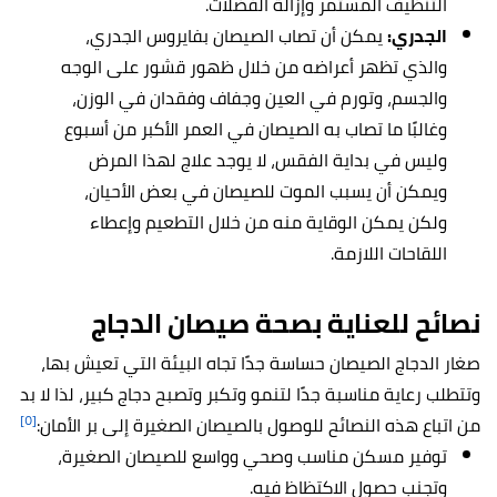
التنظيف المستمر وإزالة الفضلات.
الجدري:
يمكن أن تصاب الصيصان بفايروس الجدري،
والذي تظهر أعراضه من خلال ظهور قشور على الوجه
والجسم، وتورم في العين وجفاف وفقدان في الوزن،
وغالبًا ما تصاب به الصيصان في العمر الأكبر من أسبوع
وليس في بداية الفقس، لا يوجد علاج لهذا المرض
ويمكن أن يسبب الموت للصيصان في بعض الأحيان،
ولكن يمكن الوقاية منه من خلال التطعيم وإعطاء
اللقاحات اللازمة.
نصائح للعناية بصحة صيصان الدجاج
صغار الدجاج الصيصان حساسة جدًا تجاه البيئة التي تعيش بها،
وتتطلب رعاية مناسبة جدًا لتنمو وتكبر وتصبح دجاج كبير، لذا لا بد
[٥]
من اتباع هذه النصائح للوصول بالصيصان الصغيرة إلى بر الأمان:
توفير مسكن مناسب وصحي وواسع للصيصان الصغيرة،
وتجنب حصول الاكتظاظ فيه.