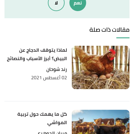
نعم
لا
أ
ب
ت
ث
ج
ح
"11 Reasons Your Baby Chick May Be
^
Sick (with Symptoms)"
,
farmhouseguide
, Retrieved
مقالات ذات صلة
6/11/2021. Edited.
,
southernstates
,
"COMMON CHICK DISEASES"
↑
Retrieved 5/11/2021. Edited.
لماذا يتوقف الدجاج عن
البيض؟ أبرز الأسباب والنصائح
,
wikihow
, Retrieved
"How to Care for a Chick"
↑
رند شوحان
6/11/2021. Edited.
02 أغسطس 2021
كل ما يهمك حول تربية
المواشي
ميران الجوهري