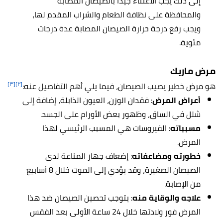
إلى ذلك يجب الاعتناء جيدًا بالصيصان المصابة
والمحافظة على نظافة الطعام والشراب المقدم لها،
ويجب رفع درجة حرارة الصيصان المصابة عدة درجات
مئوية.
مرض ماريك
[٣]
[٢]
هو مرض خطير يصيب الصيصان، فيما يلي أهم التفاصيل عنه:
أعراض المرض
: فقدان الوزن، العيون الذابلة، إضافة إلى
شلل في الساق، وظهور بعض الأورام على الجسد.
مسبباته
: الفيروسات هي المسبب الرئيسي لهذا
المرض.
خطورته ومضاعفاته
: إضعاف جهاز المناعة لدى
الصيصان الصغيرة، وقد يؤدي إلى الموت خلال 8 أسابيع
من الإصابة.
علاجه والوقاية منه
: يتوجب تحصين الصيصان ضد هذا
المرض فور ولادتها خلال 24 ساعة الأولى بعد الفقس