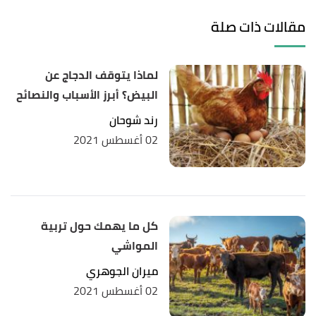
.poultry.extension
, Retrieved 18/3/2021. Edited.
مقالات ذات صلة
,
"Best-Practices-for-Raising-Pigeons-at-Home"
↑
pethelpful
, Retrieved 18/3/2021. Edited.
لماذا يتوقف الدجاج عن
البيض؟ أبرز الأسباب والنصائح
,
"the-best-profitable-farm-animals"
↑
familygrowingpains
, Retrieved 18/3/2021. Edited.
رند شوحان
02 أغسطس 2021
كل ما يهمك حول تربية
المواشي
ميران الجوهري
02 أغسطس 2021