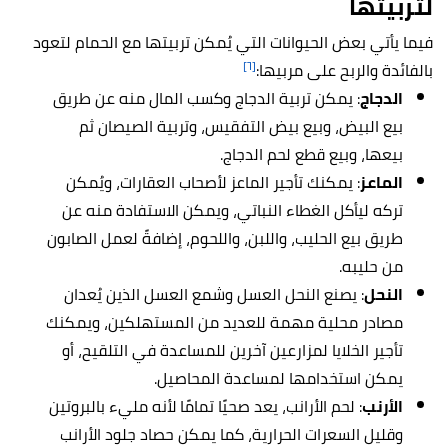
لتربيتها
فيما يأتي بعض الحيوانات التي يُمكن تربيتها مع الحمام لتعود
[٦]
بالفائدة والربح على مربيها:
الدجاج
: يمكن تربية الدجاج وكسب المال منه عن طريق
بيع البيض، وبيع بيض التفقيس، وتربية الصيصان ثم
بيعها، وبيع قطع لحم الدجاج.
الماعز
: يمكنك تأجير الماعز لأصحاب العقارات، ويُمكن
تركه ليأكل الغطاء النباتي، ويمكن الاستفادة منه عن
طريق بيع الحليب، واللبن، واللحوم، إضافةً لعمل الصابون
من حليبه.
النحل
: يصنع النحل العسل وشمع العسل الذين يُعدان
مصادر محلية مهمة للعديد من المستهلكين، ويمكنك
تأجير الخلايا لمزارعين آخرين للمساعدة في التلقيح، أو
يمكن استخدامها لمساعدة المحاصيل.
الأرنب
: لحم الأرانب، يعد صحيًا تمامًا لأنه مليء بالبروتين
وقليل السعرات الحرارية، كما يمكن حصاد جلود الأرانب